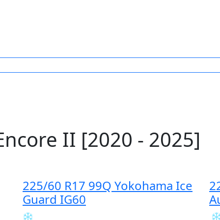
core II [2020 - 2025]
225/60 R17 99Q Yokohama Ice
2
Guard IG60
A