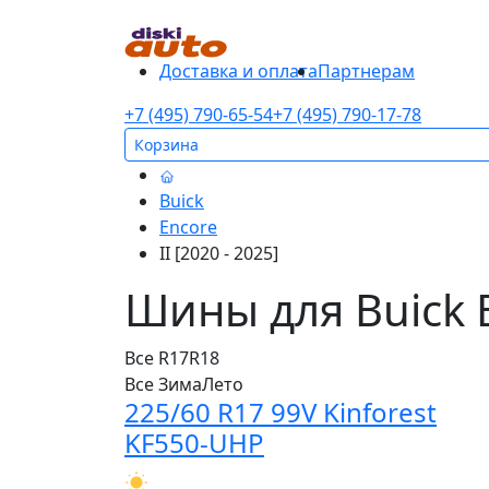
Доставка и оплата
Партнерам
+7 (495) 790-65-54
+7 (495) 790-17-78
Корзина
Buick
Encore
II [2020 - 2025]
Шины для Buick En
Все
R17
R18
Все
Зима
Лето
225/60 R17 99V Kinforest
KF550-UHP