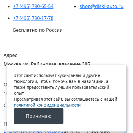
+7 (495) 790-65-54
shop@diski-auto.ru
+7 (495) 790-17-78
Бесплатно по России
Адрес
Москва, ул. Рябиновая, владение 38Б
Этот сайт использует куки-файлы и другие
технологии, чтобы помочь вам в навигации, а
Открыты
также предоставить лучший пользовательский
10:00 — 19:00
10:00 — 18:00
опыт.
Просматривая этот сайт, вы соглашаетесь с нашей
C Пн по Пт
C Сб по Вс
политикой конфиденциальности
Принимаю
Подписаться на новости
Privacy
Поиск по размеру
© 2025 — Diski-auto