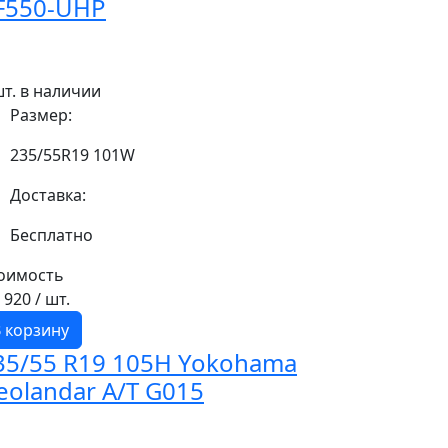
F550-UHP
шт. в наличии
Размер:
235/55R19 101W
Доставка:
Бесплатно
оимость
8 920
/ шт.
 корзину
35/55 R19 105H Yokohama
eolandar A/T G015