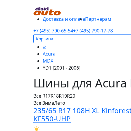
Доставка и оплата
Партнерам
+7 (495) 790-65-54
+7 (495) 790-17-78
Корзина
Acura
MDX
YD1 [2001 - 2006]
Шины для Acura 
Все
R17
R18
R19
R20
Все
Зима
Лето
235/65 R17 108H XL Kinfores
KF550-UHP