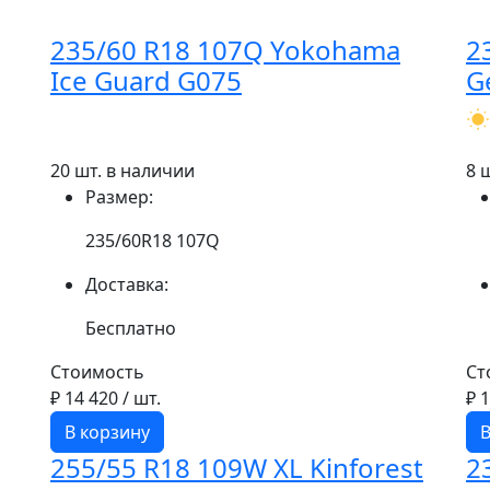
235/60 R18 107Q Yokohama
2
Ice Guard G075
G
20 шт. в наличии
8 
Размер:
235/60R18 107Q
Доставка:
Бесплатно
Стоимость
Ст
₽ 14 420
/ шт.
₽ 
В корзину
В
255/55 R18 109W XL Kinforest
2