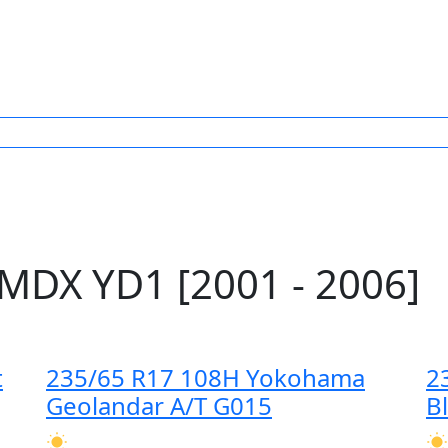
MDX YD1 [2001 - 2006]
t
235/65 R17 108H Yokohama
2
Geolandar A/T G015
B