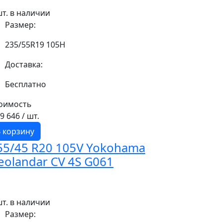
шт. в наличии
Размер:
235/55R19 105H
Доставка:
Бесплатно
оимость
19 646
/ шт.
 корзину
55/45 R20 105V Yokohama
eolandar CV 4S G061
шт. в наличии
Размер: