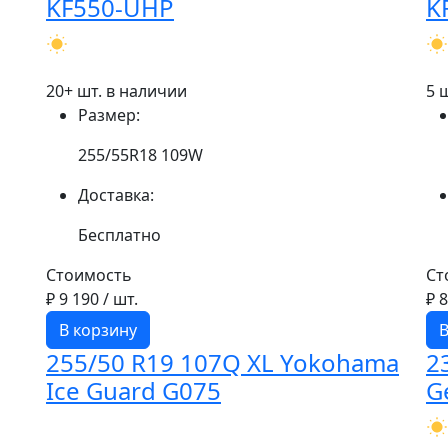
KF550-UHP
K
20+ шт. в наличии
5 
Размер:
255/55R18 109W
Доставка:
Бесплатно
Стоимость
Ст
₽ 9 190
/ шт.
₽ 
В корзину
В
255/50 R19 107Q XL Yokohama
2
Ice Guard G075
G