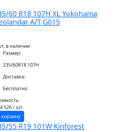
35/60 R18 107H XL Yokohama
eolandar A/T G015
шт. в наличии
Размер:
235/60R18 107H
Доставка:
Бесплатно
оимость
14 526
/ шт.
 корзину
35/55 R19 101W Kinforest