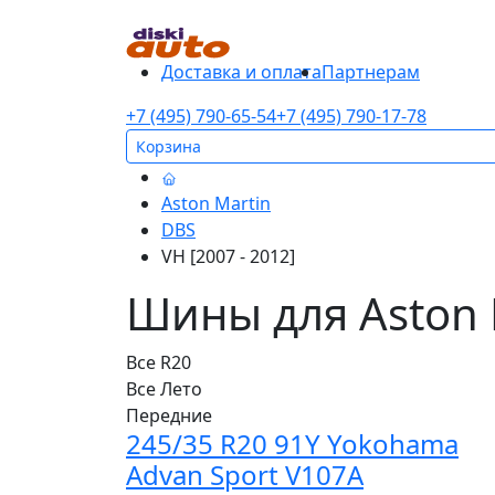
Доставка и оплата
Партнерам
+7 (495) 790-65-54
+7 (495) 790-17-78
Корзина
Aston Martin
DBS
VH [2007 - 2012]
Шины для Aston M
Все
R20
Все
Лето
Передние
245/35 R20 91Y Yokohama
Advan Sport V107A