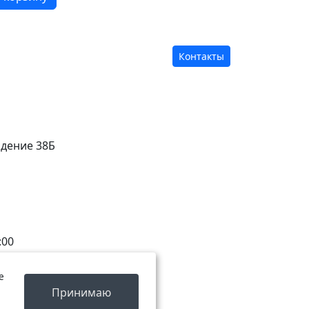
Контакты
адение 38Б
:00
е
Принимаю