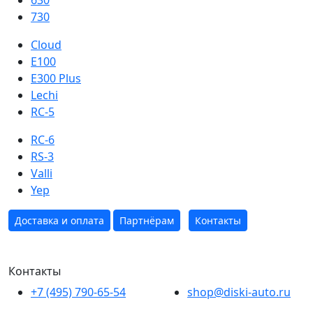
630
730
Cloud
E100
E300 Plus
Lechi
RC-5
RC-6
RS-3
Valli
Yep
Доставка и оплата
Партнёрам
Контакты
Контакты
+7 (495) 790-65-54
shop@diski-auto.ru