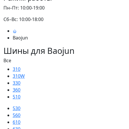
Пн–Пт: 10:00-19:00
Сб–Вс: 10:00-18:00
Baojun
Шины для Baojun
Все
310
310W
330
360
510
530
560
610