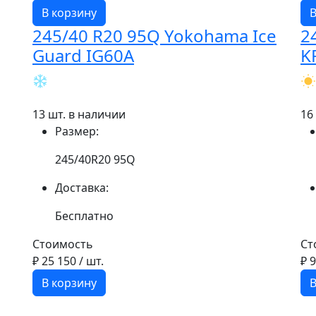
В корзину
В
245/40 R20 95Q Yokohama Ice
2
Guard IG60A
K
13 шт. в наличии
16
Размер:
245/40R20 95Q
Доставка:
Бесплатно
Стоимость
Ст
₽ 25 150
/ шт.
₽ 
В корзину
В