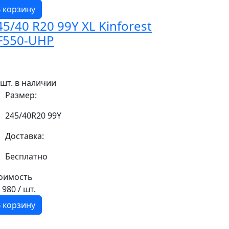
 корзину
45/40 R20 99Y XL Kinforest
F550-UHP
 шт. в наличии
Размер:
245/40R20 99Y
Доставка:
Бесплатно
оимость
9 980
/ шт.
 корзину