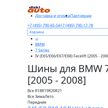
Доставка и оплата
Партнерам
+7 (495) 790-65-54
+7 (495) 790-17-78
Корзина
BMW
7 Series
IV (E65/E66/E67/E68) Facelift [2005 - 200
Шины для BMW 7 S
[2005 - 2008]
Все
R18
R19
R20
R21
Все
Зима
Лето
Передние