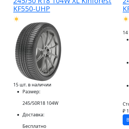
245/50 R18 104W XL Kinforest
2
KF550-UHP
K
14
15 шт. в наличии
Размер:
245/50R18 104W
Ст
₽ 
Доставка:
В
Бесплатно