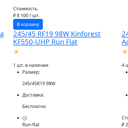
Стоимость
₽ 8 100
/ шт.
В корзину
ma
245/45 RF19 98W Kinforest
2
KF550-UHP Run Flat
A
1 шт. в наличии
4 
Размер:
245/45R19 98W
Доставка:
Бесплатно
Ст
Run-flat
₽ 