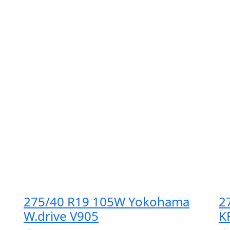
275/40 R19 105W Yokohama
2
W.drive V905
K