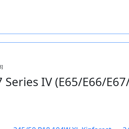
8]
eries IV (E65/E66/E67/E