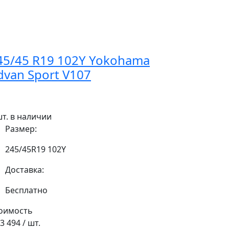
45/45 R19 102Y Yokohama
dvan Sport V107
шт. в наличии
Размер:
245/45R19 102Y
Доставка:
Бесплатно
оимость
23 494
/ шт.