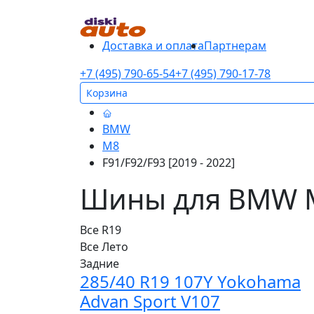
Доставка и оплата
Партнерам
+7 (495) 790-65-54
+7 (495) 790-17-78
Корзина
BMW
M8
F91/F92/F93 [2019 - 2022]
Шины для BMW M8
Все
R19
Все
Лето
Задние
285/40 R19 107Y Yokohama
Advan Sport V107