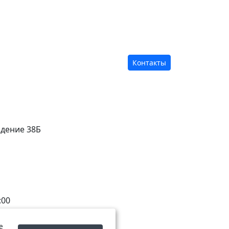
Контакты
адение 38Б
:00
е