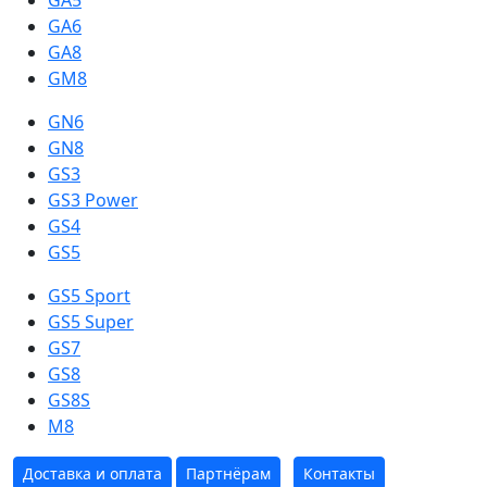
GA5
GA6
GA8
GM8
GN6
GN8
GS3
GS3 Power
GS4
GS5
GS5 Sport
GS5 Super
GS7
GS8
GS8S
M8
Доставка и оплата
Партнёрам
Контакты