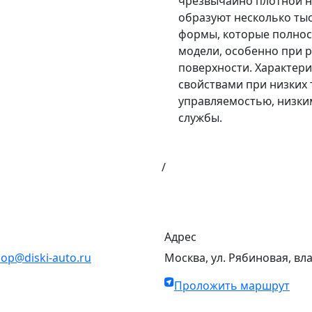
чрезвычайно плотной н
образуют несколько ты
формы, которые полнос
модели, особенно при 
поверхности. Характер
свойствами при низких
управляемостью, низки
службы.
/
Адрес
op@diski-auto.ru
Москва, ул. Рябиновая, вл
Проложить маршрут