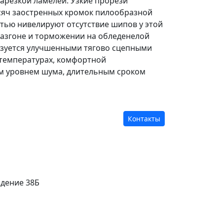
арезкой ламелей. Узкие прорези
сяч заостренных кромок пилообразной
тью нивелируют отсутствие шипов у этой
разгоне и торможении на обледенелой
изуется улучшенными тягово сцепными
 температурах, комфортной
м уровнем шума, длительным сроком
Контакты
адение 38Б