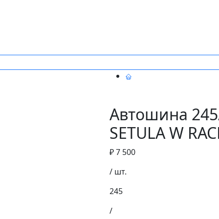
Автошина 245/
SETULA W RAC
₽ 7 500
/ шт.
245
/