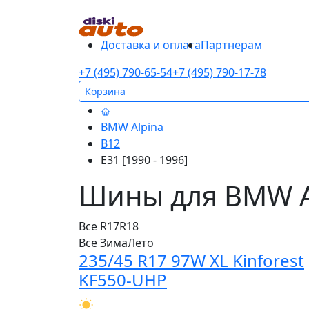
Доставка и оплата
Партнерам
+7 (495) 790-65-54
+7 (495) 790-17-78
Корзина
BMW Alpina
B12
E31 [1990 - 1996]
Шины для BMW Alp
Все
R17
R18
Все
Зима
Лето
235/45 R17 97W XL Kinforest
KF550-UHP