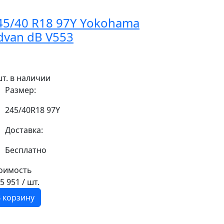
45/40 R18 97Y Yokohama
dvan dB V553
шт. в наличии
Размер:
245/40R18 97Y
Доставка:
Бесплатно
оимость
15 951
/ шт.
 корзину