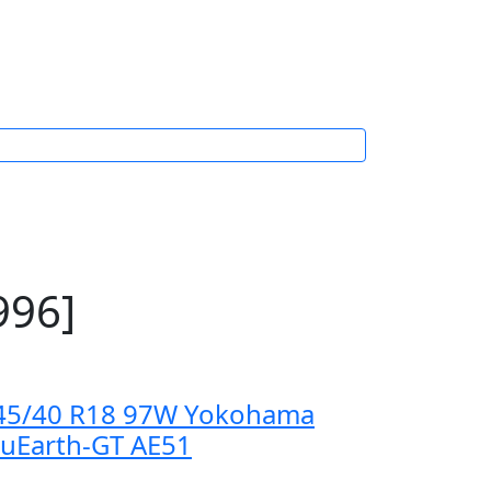
996]
45/40 R18 97W Yokohama
luEarth-GT AE51