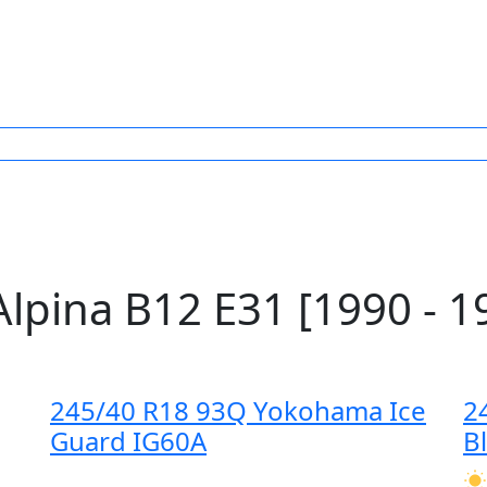
ina B12 E31 [1990 - 1
245/40 R18 93Q Yokohama Ice
2
Guard IG60A
B