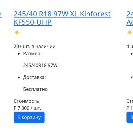
e
245/40 R18 97W XL Kinforest
2
KF550-UHP
A
20+ шт. в наличии
4 
Размер:
245/40R18 97W
Доставка:
Бесплатно
Стоимость
Ст
₽ 7 300
/ шт.
₽ 
В корзину
В